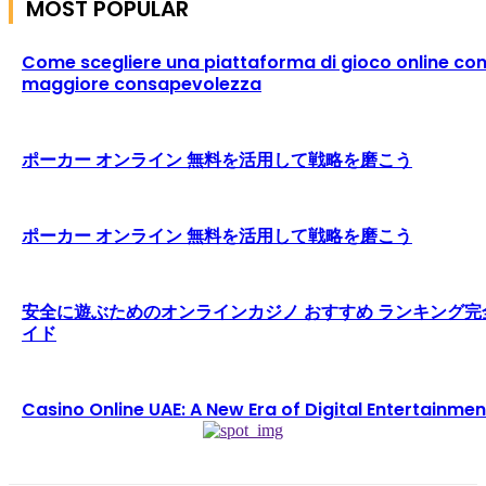
MOST POPULAR
Come scegliere una piattaforma di gioco online co
maggiore consapevolezza
ポーカー オンライン 無料を活用して戦略を磨こう
ポーカー オンライン 無料を活用して戦略を磨こう
安全に遊ぶためのオンラインカジノ おすすめ ランキング完
イド
Casino Online UAE: A New Era of Digital Entertainmen