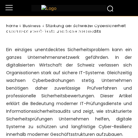
Business
Stärkung der Schweizer
Cybersicherheit durch moderne IT-
Home
Business
Stärkung der Schweizer Cybersicherheit
Tests und Sicherheitsaudits
durch moderne IT-Tests und Sicherheitsaudits
Ein einziges unentdecktes Sicherheitsproblem kann ein
ganzes Unternehmensnetzwerk gefährden. In der
digitalisierten Wirtschaft der Schweiz verlassen sich
Organisationen stark auf sichere IT-Systeme. Gleichzeitig
wachsen Cyberbedrohungen stetig. Unternehmen
benötigen daher zuverlässige Prüfverfahren und
professionelle Sicherheitsbewertungen. Dieser Artikel
erklärt die Bedeutung moderner IT-Prüfungsdienste und
Informationssicherheitsaudits und zeigt, wie strukturierte
Sicherheitsprüfungen Unternehmen helfen, digitale
Systeme zu schützen und langfristige Cyber-Resilienz
innerhalb moderner Geschäftsstrukturen aufzubauen.