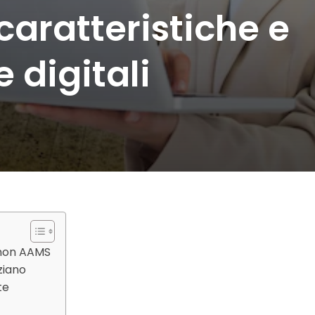
 caratteristiche e
 digitali
i non AAMS
ziano
te