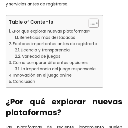
y servicios antes de registrarse.
Table of Contents
¿Por qué explorar nuevas plataformas?
Beneficios más destacados
Factores importantes antes de registrarte
Licencia y transparencia
Variedad de juegos
Cómo comparar diferentes opciones
La importancia del juego responsable
Innovación en el juego online
Conclusión
¿Por qué explorar nuevas
plataformas?
Las plataformas de reciente lanzamiento suelen