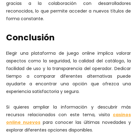
gracias a la colaboración con desarrolladores
reconocidos, lo que permite acceder a nuevos títulos de
forma constante.
Conclusión
Elegir una plataforma de juego online implica valorar
aspectos como la seguridad, la calidad del catálogo, la
facilidad de uso y la transparencia del operador. Dedicar
tiempo a comparar diferentes alternativas puede
ayudarte a encontrar una opción que ofrezca una
experiencia satisfactoria y segura.
Si quieres ampliar la información y descubrir más
recursos relacionados con este tema, visita
casinos
online nuevos
para conocer las últimas novedades y
explorar diferentes opciones disponibles.