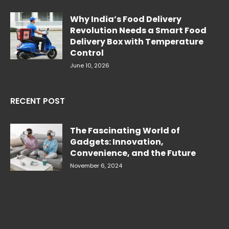
Why India’s Food Delivery
Revolution Needs a Smart Food
Delivery Box with Temperature
Control
June 10, 2026
RECENT POST
The Fascinating World of
Gadgets: Innovation,
Convenience, and the Future
November 6, 2024