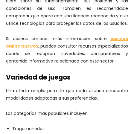
clara sobre su funcionamiento, sus políticas y las
condiciones de uso. También es recomendable
comprobar que opere con una licencia reconocida y que
utilice tecnologías para proteger los datos de los usuarios.
Si deseas conocer más información sobre
casinos
online nuevos
, puedes consultar recursos especializados
donde se recopilan novedades, comparativas y
contenido informativo relacionado con este sector.
Variedad de juegos
Una oferta amplia permite que cada usuario encuentre
modalidades adaptadas a sus preferencias.
Las categorías más populares incluyen:
Tragamonedas.