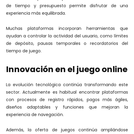
de tiempo y presupuesto permite disfrutar de una
experiencia más equilibrada.
Muchas plataformas incorporan herramientas que
ayudan a controlar la actividad del usuario, como límites
de depósito, pausas temporales o recordatorios del
tiempo de juego.
Innovación en el juego online
La evolución tecnológica continúa transformando este
sector. Actualmente es habitual encontrar plataformas
con procesos de registro rápidos, pagos más ágiles,
diseños adaptables y funciones que mejoran la
experiencia de navegación.
Además, la oferta de juegos continúa ampliándose