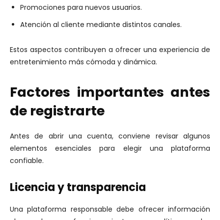
Promociones para nuevos usuarios.
Atención al cliente mediante distintos canales.
Estos aspectos contribuyen a ofrecer una experiencia de
entretenimiento más cómoda y dinámica.
Factores importantes antes
de registrarte
Antes de abrir una cuenta, conviene revisar algunos
elementos esenciales para elegir una plataforma
confiable.
Licencia y transparencia
Una plataforma responsable debe ofrecer información