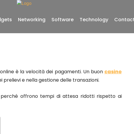
gets
Networking
Software
Technology
Contact
i online è la velocità dei pagamenti. Un buon
casino
i prelievi e nella gestione delle transazioni.
perché offrono tempi di attesa ridotti rispetto ai