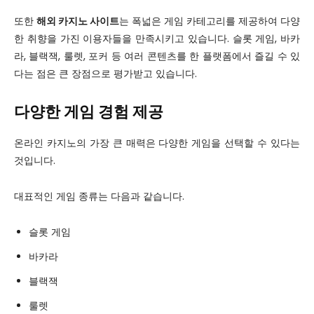
또한
해외 카지노 사이트
는 폭넓은 게임 카테고리를 제공하여 다양
한 취향을 가진 이용자들을 만족시키고 있습니다. 슬롯 게임, 바카
라, 블랙잭, 룰렛, 포커 등 여러 콘텐츠를 한 플랫폼에서 즐길 수 있
다는 점은 큰 장점으로 평가받고 있습니다.
다양한 게임 경험 제공
온라인 카지노의 가장 큰 매력은 다양한 게임을 선택할 수 있다는
것입니다.
대표적인 게임 종류는 다음과 같습니다.
슬롯 게임
바카라
블랙잭
룰렛