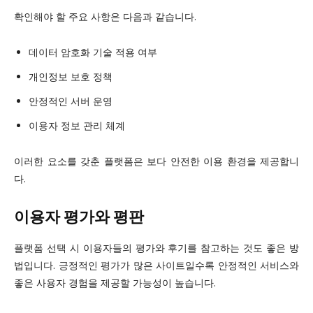
확인해야 할 주요 사항은 다음과 같습니다.
데이터 암호화 기술 적용 여부
개인정보 보호 정책
안정적인 서버 운영
이용자 정보 관리 체계
이러한 요소를 갖춘 플랫폼은 보다 안전한 이용 환경을 제공합니
다.
이용자 평가와 평판
플랫폼 선택 시 이용자들의 평가와 후기를 참고하는 것도 좋은 방
법입니다. 긍정적인 평가가 많은 사이트일수록 안정적인 서비스와
좋은 사용자 경험을 제공할 가능성이 높습니다.