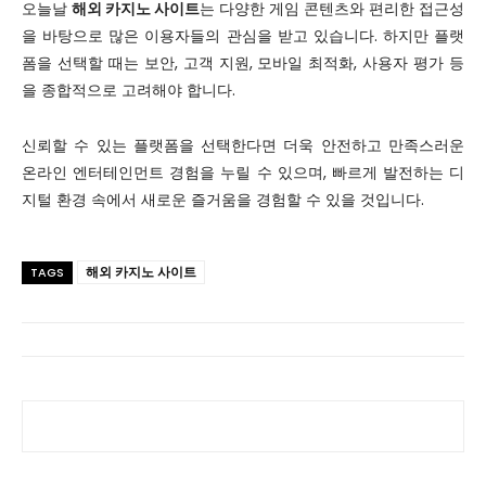
오늘날
해외 카지노 사이트
는 다양한 게임 콘텐츠와 편리한 접근성
을 바탕으로 많은 이용자들의 관심을 받고 있습니다. 하지만 플랫
폼을 선택할 때는 보안, 고객 지원, 모바일 최적화, 사용자 평가 등
을 종합적으로 고려해야 합니다.
신뢰할 수 있는 플랫폼을 선택한다면 더욱 안전하고 만족스러운
온라인 엔터테인먼트 경험을 누릴 수 있으며, 빠르게 발전하는 디
지털 환경 속에서 새로운 즐거움을 경험할 수 있을 것입니다.
해외 카지노 사이트
TAGS