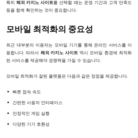
특히
해외 카지노 사이트
를 선택할 때는 운영 기간과 고객 만족도
등을 함께 확인하는 것이 중요합니다.
모바일 최적화의 중요성
최근 대부분의 이용자는 모바일 기기를 통해 온라인 서비스를 이
용합니다. 따라서
해외 카지노 사이트
역시 모바일 환경에 최적화
된 서비스를 제공해야 경쟁력을 가질 수 있습니다.
모바일 최적화가 잘된 플랫폼은 다음과 같은 장점을 제공합니다.
빠른 접속 속도
간편한 사용자 인터페이스
안정적인 게임 실행
다양한 기기 호환성