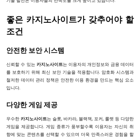
기술 발전은 이용자들의 만족도를 크게 높이고 있습니다.
좋은 카지노사이트가 갖추어야 할
조건
안전한 보안 시스템
신뢰할 수 있는
카지노사이트
는 이용자의 개인정보와 금융 데이터
를 보호하기 위해 최신 보안 기술을 적용합니다. 암호화 시스템과
철저한 데이터 관리 정책은 안전한 이용 환경을 만드는 핵심 요소
입니다.
다양한 게임 제공
우수한
카지노사이트
는 슬롯, 바카라, 블랙잭, 포커, 룰렛 등 다양한
게임을 제공합니다. 게임 종류가 풍부할수록 이용자는 자신의 취
향에 맞는 콘텐츠를 선택할 수 있으며 더욱 만족스러운 경험을 할